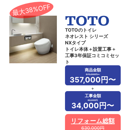
最大38%OFF
TOTOのトイレ
ネオレスト シリーズ
NXタイプ
トイレ本体＋設置工事＋
工事3年保証コミコミセッ
ト
商品金額
570,000円〜
357,000円〜
+
工事金額
60,000円
34,000円〜
リフォーム総額
630,000円