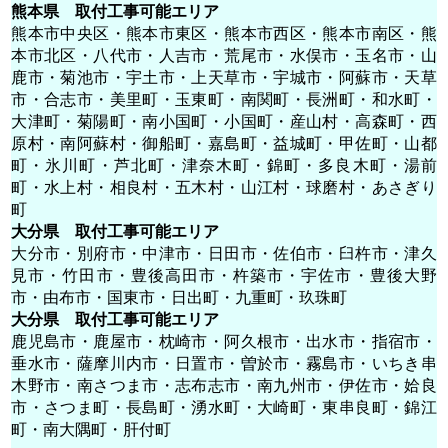
熊本県 取付工事可能エリア
熊本市中央区・熊本市東区・熊本市西区・熊本市南区・熊
本市北区・八代市・人吉市・荒尾市・水俣市・玉名市・山
鹿市・菊池市・宇土市・上天草市・宇城市・阿蘇市・天草
市・合志市・美里町・玉東町・南関町・長洲町・和水町・
大津町・菊陽町・南小国町・小国町・産山村・高森町・西
原村・南阿蘇村・御船町・嘉島町・益城町・甲佐町・山都
町・氷川町・芦北町・津奈木町・錦町・多良木町・湯前
町・水上村・相良村・五木村・山江村・球磨村・あさぎり
町
大分県 取付工事可能エリア
大分市・別府市・中津市・日田市・佐伯市・臼杵市・津久
見市・竹田市・豊後高田市・杵築市・宇佐市・豊後大野
市・由布市・国東市・日出町・九重町・玖珠町
大分県 取付工事可能エリア
鹿児島市・鹿屋市・枕崎市・阿久根市・出水市・指宿市・
垂水市・薩摩川内市・日置市・曽於市・霧島市・いちき串
木野市・南さつま市・志布志市・南九州市・伊佐市・姶良
市・さつま町・長島町・湧水町・大崎町・東串良町・錦江
町・南大隅町・肝付町