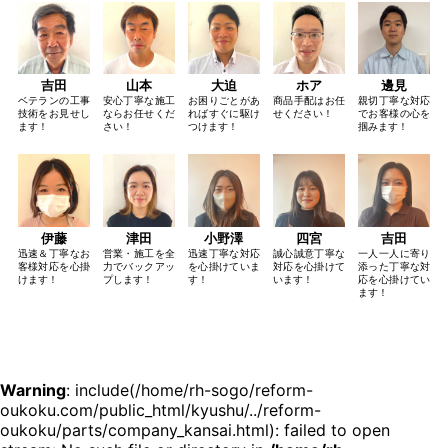
吉田
山本
大迫
ホア
邊見
ベテランの工事
安心丁寧な施工
お困りごとがあ
商品手配はお任
親切丁寧な対応
技術をお見せし
ならお任せくだ
ればすぐに駆け
せください！
でお客様の心を
ます！
さい！
つけます！
掴みます！
伊藤
津田
小野澤
四宮
吉田
迅速＆丁寧なお
営業・施工を全
迅速丁寧な対応
誠心誠意丁寧な
一人一人に寄り
客様対応を心掛
力でバックアッ
を心掛けていま
対応を心掛けて
添った丁寧な対
けます！
プします！
す！
います！
応を心掛けてい
ます！
Warning
: include(/home/rh-sogo/reform-
oukoku.com/public_html/kyushu/../reform-
oukoku/parts/company_kansai.html): failed to open