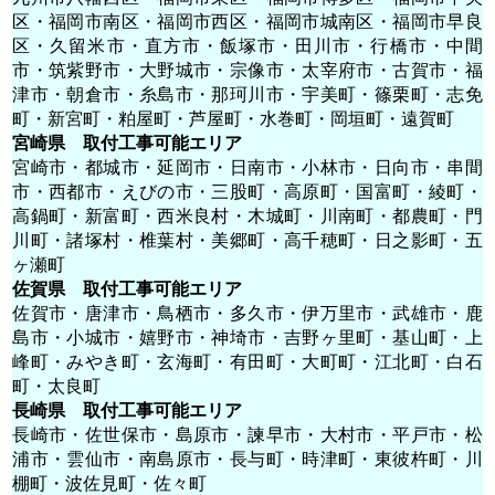
区・福岡市南区・福岡市西区・福岡市城南区・福岡市早良
区・久留米市・直方市・飯塚市・田川市・行橋市・中間
市・筑紫野市・大野城市・宗像市・太宰府市・古賀市・福
津市・朝倉市・糸島市・那珂川市・宇美町・篠栗町・志免
町・新宮町・粕屋町・芦屋町・水巻町・岡垣町・遠賀町
宮崎県 取付工事可能エリア
宮崎市・都城市・延岡市・日南市・小林市・日向市・串間
市・西都市・えびの市・三股町・高原町・国富町・綾町・
高鍋町・新富町・西米良村・木城町・川南町・都農町・門
川町・諸塚村・椎葉村・美郷町・高千穂町・日之影町・五
ヶ瀬町
佐賀県 取付工事可能エリア
佐賀市・唐津市・鳥栖市・多久市・伊万里市・武雄市・鹿
島市・小城市・嬉野市・神埼市・吉野ヶ里町・基山町・上
峰町・みやき町・玄海町・有田町・大町町・江北町・白石
町・太良町
長崎県 取付工事可能エリア
長崎市・佐世保市・島原市・諫早市・大村市・平戸市・松
浦市・雲仙市・南島原市・長与町・時津町・東彼杵町・川
棚町・波佐見町・佐々町