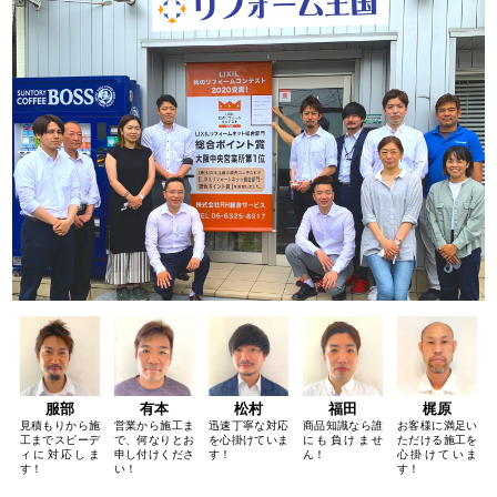
服部
有本
松村
福田
梶原
見積もりから施
営業から施工ま
迅速丁寧な対応
商品知識なら誰
お客様に満足い
工までスピーデ
で、何なりとお
を心掛けていま
にも負けませ
ただける施工を
ィに対応しま
申し付けくださ
す！
ん！
心掛けていま
す！
い！
す！