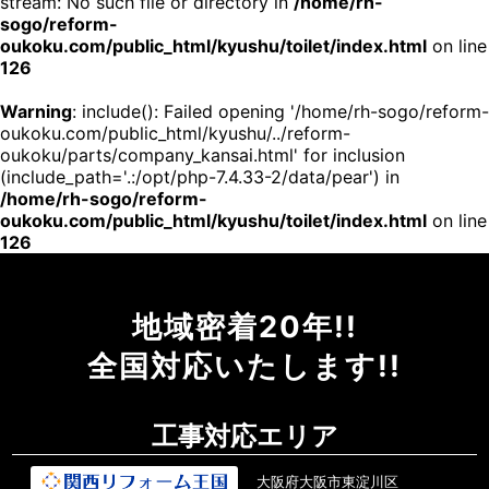
stream: No such file or directory in
/home/rh-
sogo/reform-
oukoku.com/public_html/kyushu/toilet/index.html
on line
126
Warning
: include(): Failed opening '/home/rh-sogo/reform-
oukoku.com/public_html/kyushu/../reform-
oukoku/parts/company_kansai.html' for inclusion
(include_path='.:/opt/php-7.4.33-2/data/pear') in
/home/rh-sogo/reform-
oukoku.com/public_html/kyushu/toilet/index.html
on line
126
地域密着20年!!
全国対応いたします!!
工事対応エリア
大阪府大阪市東淀川区